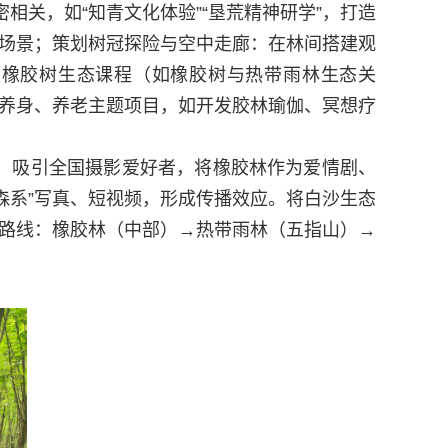
关，如“知青文化体验”“垦荒精神研学”，打造
场景
；策划
树冠探险与空中走廊：在林间搭建观
设橡胶树生态课程（如橡胶树与热带雨林生态关
养身、养老主题项目，如
开发
胶
林瑜伽
、
冥想疗
，吸引全国摄影爱好者
，将
橡胶林作为爱情剧、
森系”写真、短视频，形成传播效应。
将白沙
生态
”路线：橡胶林（中部）→热带雨林（五指山）→