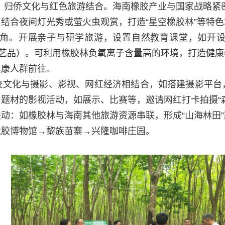
归侨文化与红色旅游结合。海南橡胶产业与国家战略紧密相
：
结合夜间灯光秀或萤火虫观赏，打造“星空橡胶林”等特色
角。
开展
亲子与研学旅游
，设置
自然教育课堂
，如
开
艺品）。
可
利用橡胶林负氧离子含量高的环境，
打造健康
健康人群
前往。
胶文化与
摄影、影视
、
网红经济
相结合，如
搭建摄影平台
为
题材
的影视活动，如展示、比赛等
，
邀请网红打卡拍摄“
联动：
如
橡胶林与海南其他旅游资源串联
，形成
“山海林田
橡胶博物馆→黎族苗寨→兴隆咖啡庄园。