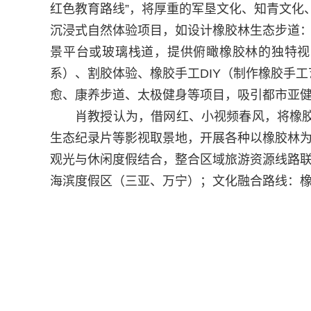
红色教育路线
”，将
厚重的军垦文化、知青文化、
沉浸式自然体验项目
，如
设计橡胶林生态步道
景平台或玻璃栈道，提供俯瞰橡胶林的独特视
系）、割胶体验、橡胶手工
DIY
（制作橡胶手工
愈
、
康养步道
、
太极健身等项目
，
吸引都市亚
肖教授认为，借网红、小视频春风，将橡
生态纪录片
等
影视取景地
，
开展各种以橡胶林
观光与休闲
度假结合，
整合区域旅游资源线路
海滨度假区（三亚、万宁）
；
文化融合路线：