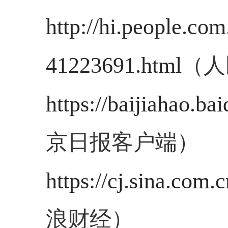
http://hi.people.c
41223691.html
（人
https://baijiahao.
京日报客户端）
https://cj.sina.co
浪财经）