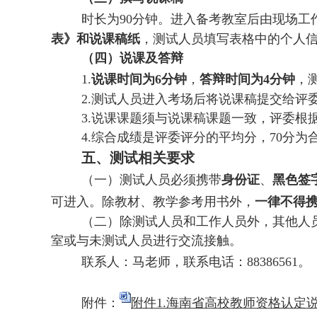
时长为
90分钟。进入备考教室后由现场工
表》和说课稿纸
，测试人员填写表格中的个人
（四）说课及答辩
1.
说课时间为
6分钟
，
答辩时间为
4分钟
，
2.测试人员进入考场后将说课稿提交给评
3.说课课题须与说课稿课题一致，评委根
4.综合成绩是评委评分的平均分，70分为
五、测试相关要求
（一）测试人员必须携带
身份证
、
黑色签
可进入。除教材、教学参考用书外，
一律不得
（二）除测试人员和工作人员外，其他人
室或与未测试人员进行交流接触。
联系人：马老师，联系电话：
88386561。
附件：
附件1.海南省高校教师资格认定说